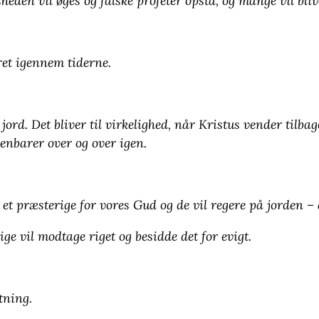
heden vil øges og falske profeter opstå, og mange vil bli
ret igennem tiderne.
e jord. Det bliver til virkelighed, når Kristus vender til
benbarer over og over igen.
 et præsterige for vores Gud og de vil regere på jorden –
ige vil modtage riget og besidde det for evigt.
utning.