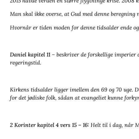
2015 havde verden en større flygtninge krise. 2008 k
Man skal ikke overse, at Gud med denne beregning m
Hvornår er tiden moden for denne tidsalder ende o
Daniel kapitel 11
– beskriver de forskellige imperier d
regeringstid.
Kirkens tidsalder ligger imellem den 69 og 70 uge. D
for det jødiske folk, sådan at evangeliet kunne forky
2 Korinter kapitel 4 vers 15 – 16:
Helt til i dag, når 