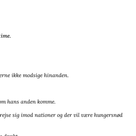
time.
terne ikke modsige hinanden.
d om hans anden komme.
il rejse sig imod nationer og der vil være hungersnød