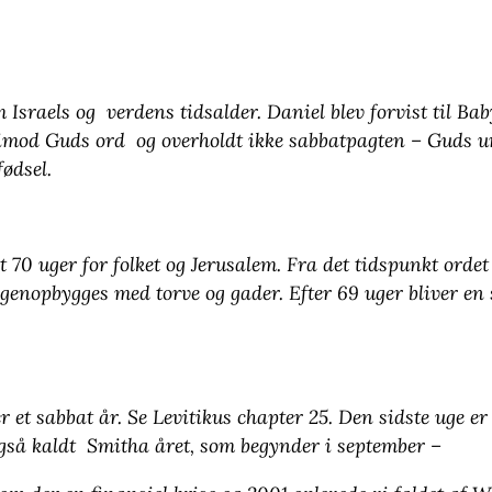
m Israels og verdens tidsalder. Daniel blev forvist til
ge imod Guds ord og overholdt ikke sabbatpagten – Guds u
fødsel.
t 70 uger for folket og Jerusalem. Fra det tidspunkt orde
t genopbygges med torve og gader. Efter 69 uger bliver e
er et sabbat år. Se Levitikus chapter 25. Den sidste uge er
også kaldt Smitha året, som begynder i september –