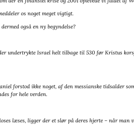
om der en finansiel krise og 2001 oplevede vi faldet af W
eddeler os noget meget vigtigt.
g dermed også en ny begyndelse?
er undertrykte Israel helt tilbage til 530 før Kristus kors
aniel forstod ikke noget, af den messianske tidsalder so
ndes for hele verden.
Moses læses, ligger der et slør på deres hjerte – når man v