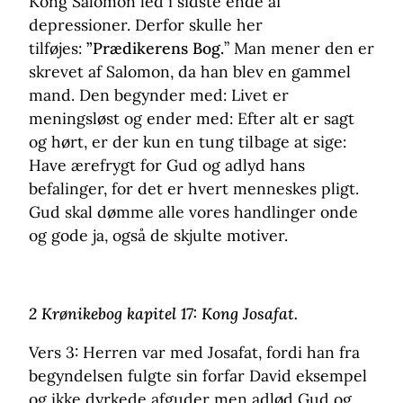
Kong Salomon led i sidste ende af
depressioner. Derfor skulle her
tilføjes:
”Prædikerens Bog.
” Man mener den er
skrevet af Salomon, da han blev en gammel
mand. Den begynder med: Livet er
meningsløst og ender med: Efter alt er sagt
og hørt, er der kun en tung tilbage at sige:
Have ærefrygt for Gud og adlyd hans
befalinger, for det er hvert menneskes pligt.
Gud skal dømme alle vores handlinger onde
og gode ja, også de skjulte motiver.
2 Krønikebog kapitel 17: Kong Josafat.
Vers 3: Herren var med Josafat, fordi han fra
begyndelsen fulgte sin forfar David eksempel
og ikke dyrkede afguder men adlød Gud og