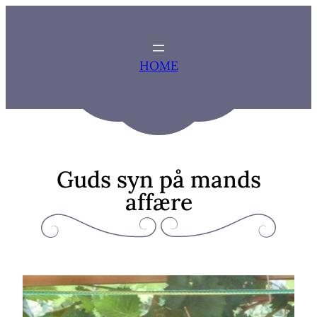
Zum
Inhalt
springen
HOME
Guds syn på mands
affære