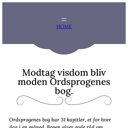
Zum
Inhalt
springen
HOME
Modtag visdom bliv
moden Ordsprogenes
bog.
Ordsprogenes bog har 31 kapitler, et for hver
dag i en måned. Bogen giver gode råd om,