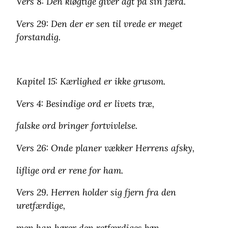
Vers 8: Den kløgtige giver agt på sin færd.
Vers 29: Den der er sen til vrede er meget
forstandig.
Kapitel 15: Kærlighed er ikke grusom.
Vers 4: Besindige ord er livets træ,
falske ord bringer fortvivlelse.
Vers 26: Onde planer vækker Herrens afsky,
liflige ord er rene for ham.
Vers 29. Herren holder sig fjern fra den
uretfærdige,
men han hører den retfærdiges bøn.