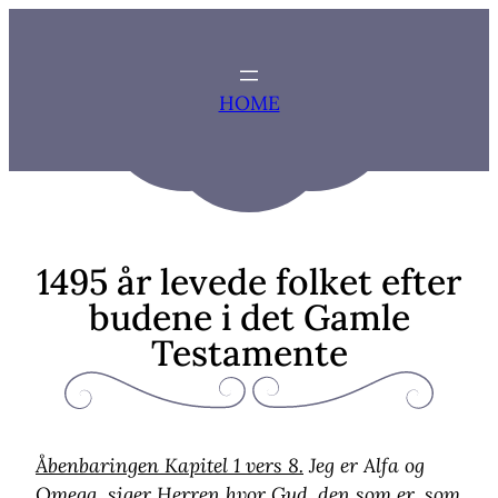
Zum
Inhalt
springen
HOME
1495 år levede folket efter
budene i det Gamle
Testamente
Åbenbaringen Kapitel 1 vers 8.
Jeg er Alfa og
Omega, siger Herren hvor Gud, den som er, som